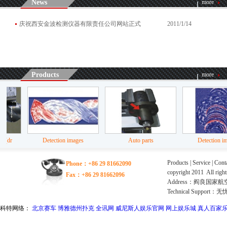
News
more
庆祝西安金波检测仪器有限责任公司网站正式
2011/1/14
Products
more
r
Detection images
Auto parts
Detection image
Products
|
Service
|
Conta
Phone：+86 29 81662090
copyright 2011 Al
Fax：+86 29 81662096
Address：阎良国家航空
Technical Support：
无
科特网络：
北京赛车
博雅德州扑克
全讯网
威尼斯人娱乐官网
网上娱乐城
真人百家